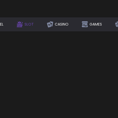
EL
SLOT
CASINO
GAMES